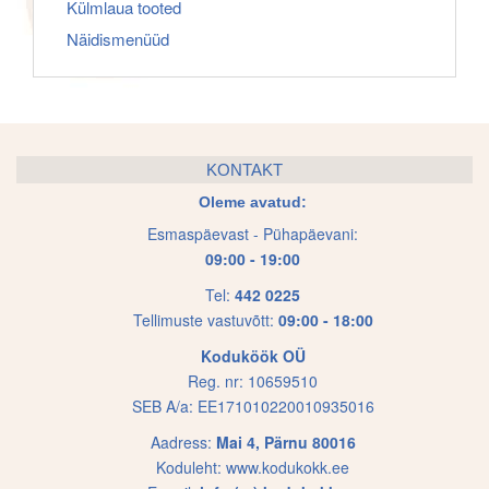
Külmlaua tooted
Näidismenüüd
KONTAKT
Oleme avatud:
Esmaspäevast - Pühapäevani:
09:00 - 19:00
Tel:
442 0225
Tellimuste vastuvõtt:
09:00 - 18:00
Koduköök OÜ
Reg. nr: 10659510
SEB A/a: EE171010220010935016
Aadress:
Mai 4, Pärnu 80016
Koduleht:
www.kodukokk.ee