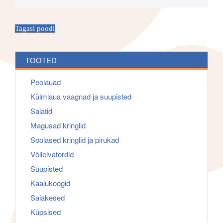
f
g
o
a
r
Tagasi poodi
t
:
i
o
TOOTED
n
Peolauad
Külmlaua vaagnad ja suupisted
Salatid
Magusad kringlid
Soolased kringlid ja pirukad
Võileivatordid
Suupisted
Kaalukoogid
Saiakesed
Küpsised