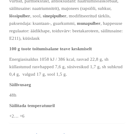
vürtsid, pärmieksrakt, antioksüdant: naatriumisoaskorbaat,
säilitusaine: naatriumnitrit), majonees (rapsiõli, suhkur,
lõssipulber
, sool,
sinepipulber
, modifitseeritud tärklis,
paksendaja: ksantaan-, guarkummi,
munapulber
, happesuse
regulaator: äädikhape, toiduvärv: beetakaroteen, säilitusaine:
E211), küüslauk
100 g toote toitumisalane teave keskmiselt
Energiasisaldus 1058 kJ / 386 kcal, rasvad 22,8 g, sh
küllastunud rasvhapped 7,6 g, süsivesikud 1,7 g, sh suhkrud
0,4 g, valgud 17 g, sool 1,5 g.
Säilivusaeg
48h
Säilitada temperatuuril
+2… +6