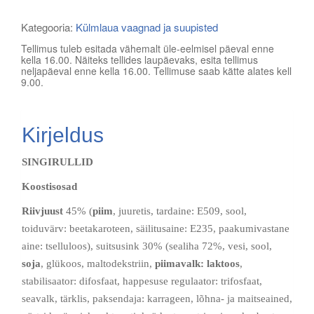
vaagnal
kogus
Kategooria:
Külmlaua vaagnad ja suupisted
Tellimus tuleb esitada vähemalt üle-eelmisel päeval enne
kella 16.00. Näiteks tellides laupäevaks, esita tellimus
neljapäeval enne kella 16.00. Tellimuse saab kätte alates kell
9.00.
Kirjeldus
SINGIRULLID
Koostisosad
Riivjuust
45% (
piim
, juuretis, tardaine: E509, sool,
toiduvärv: beetakaroteen, säilitusaine: E235, paakumivastane
aine: tselluloos), suitsusink 30% (sealiha 72%, vesi, sool,
soja
, glükoos, maltodekstriin,
piimavalk: laktoos
,
stabilisaator: difosfaat, happesuse regulaator: trifosfaat,
seavalk, tärklis, paksendaja: karrageen, lõhna- ja maitseained,