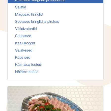
f
g
Salatid
o
a
Magusad kringlid
r
t
Soolased kringlid ja pirukad
:
i
Võileivatordid
o
Suupisted
n
Kaalukoogid
Saiakesed
Küpsised
Külmlaua tooted
Näidismenüüd