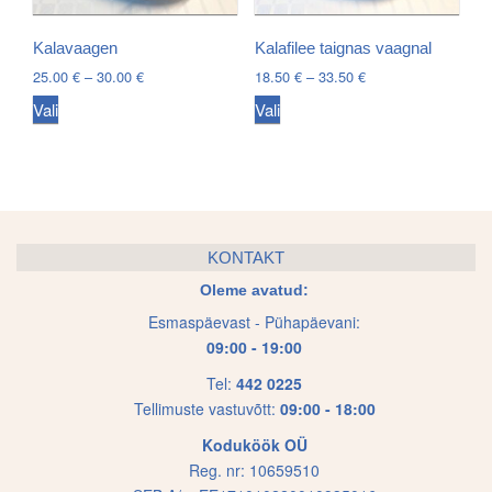
be
be
chosen
chosen
Kalavaagen
Kalafilee taignas vaagnal
on
on
Price
Price
25.00
€
–
30.00
€
18.50
€
–
33.50
€
the
the
range:
range:
This
This
Vali
Vali
25.00 €
18.50 €
product
product
product
product
through
through
page
page
has
has
30.00 €
33.50 €
multiple
multiple
variants.
variants.
The
The
KONTAKT
options
options
Oleme avatud:
may
may
Esmaspäevast - Pühapäevani:
be
be
09:00 - 19:00
chosen
chosen
on
on
Tel:
442 0225
Tellimuste vastuvõtt:
09:00 - 18:00
the
the
product
product
Koduköök OÜ
page
page
Reg. nr: 10659510