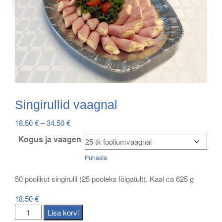
Singirullid vaagnal
Price
18.50
€
–
34.50
€
range:
Kogus ja vaagen
18.50 €
Puhasta
through
34.50 €
50 poolikut singirulli (25 pooleks lõigatult). Kaal ca 625 g
18.50
€
Singirullid
Lisa korvi