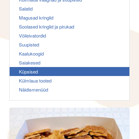
f
g
Salatid
o
a
Magusad kringlid
r
t
Soolased kringlid ja pirukad
:
i
Võileivatordid
o
Suupisted
n
Kaalukoogid
Saiakesed
Küpsised
Külmlaua tooted
Näidismenüüd