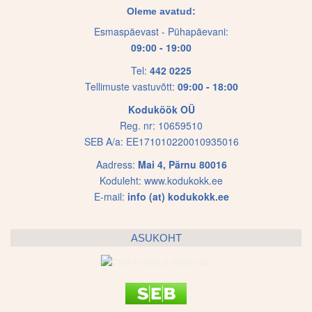
options
options
Oleme avatud:
may
may
Esmaspäevast - Pühapäevani:
be
be
09:00 - 19:00
chosen
chosen
on
on
Tel:
442 0225
Tellimuste vastuvõtt:
09:00 - 18:00
the
the
product
product
Koduköök OÜ
page
page
Reg. nr: 10659510
SEB A/a: EE171010220010935016
Aadress:
Mai 4, Pärnu 80016
Koduleht:
www.kodukokk.ee
E-mail:
info (at) kodukokk.ee
ASUKOHT