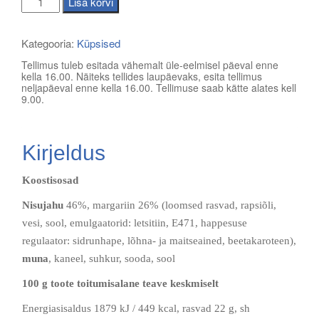
Lisa korvi
kogus
Kategooria:
Küpsised
Tellimus tuleb esitada vähemalt üle-eelmisel päeval enne
kella 16.00. Näiteks tellides laupäevaks, esita tellimus
neljapäeval enne kella 16.00. Tellimuse saab kätte alates kell
9.00.
Kirjeldus
Koostisosad
Nisujahu
46%, margariin 26% (loomsed rasvad, rapsiõli,
vesi, sool, emulgaatorid: letsitiin, E471, happesuse
regulaator: sidrunhape, lõhna- ja maitseained, beetakaroteen),
muna
, kaneel, suhkur, sooda, sool
100 g toote toitumisalane teave keskmiselt
Energiasisaldus 1879 kJ / 449 kcal, rasvad 22 g, sh