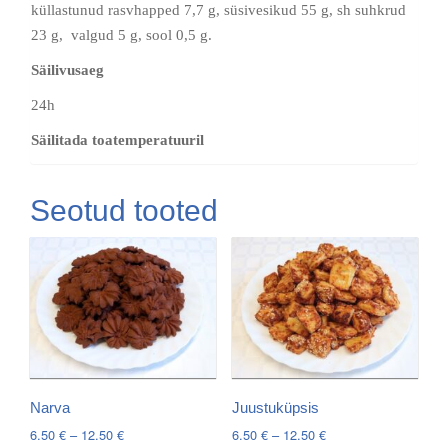
küllastunud rasvhapped 7,7 g, süsivesikud 55 g, sh suhkrud
23 g, valgud 5 g, sool 0,5 g.
Säilivusaeg
24h
Säilitada toatemperatuuril
Seotud tooted
Narva
Juustuküpsis
Price
Price
6.50
€
–
12.50
€
6.50
€
–
12.50
€