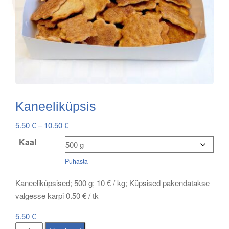
Kaneeliküpsis
Price
5.50
€
–
10.50
€
range:
Kaal
5.50 €
Puhasta
through
10.50 €
Kaneeliküpsised; 500 g; 10 € / kg; Küpsised pakendatakse
valgesse karpi 0.50 € / tk
5.50
€
Kaneeliküpsis