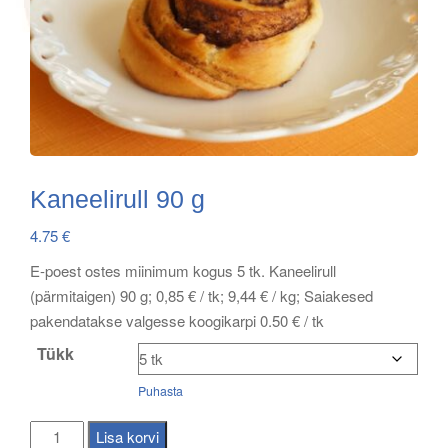
Kaneelirull 90 g
4.75
€
E-poest ostes miinimum kogus 5 tk. Kaneelirull
(pärmitaigen) 90 g; 0,85 € / tk; 9,44 € / kg; Saiakesed
pakendatakse valgesse koogikarpi 0.50 € / tk
Tükk
Puhasta
Kaneelirull
Lisa korvi