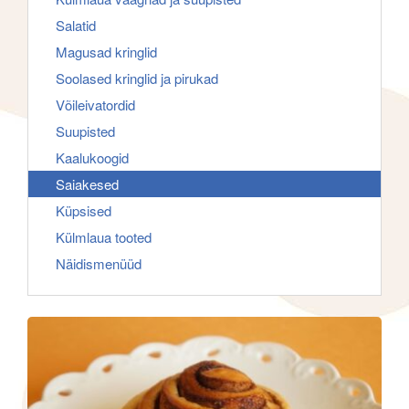
f
g
Salatid
o
a
Magusad kringlid
r
t
Soolased kringlid ja pirukad
:
i
Võileivatordid
o
Suupisted
n
Kaalukoogid
Saiakesed
Küpsised
Külmlaua tooted
Näidismenüüd