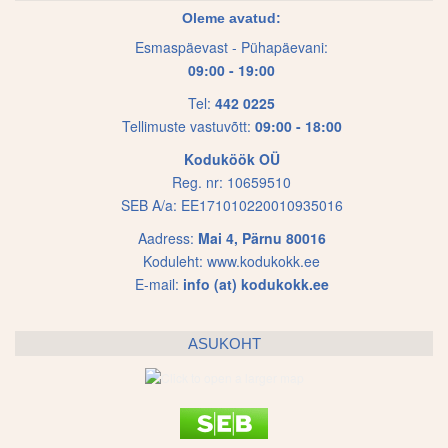
options
options
Oleme avatud:
may
may
Esmaspäevast - Pühapäevani:
be
be
09:00 - 19:00
chosen
chosen
on
on
Tel:
442 0225
Tellimuste vastuvõtt:
09:00 - 18:00
the
the
product
product
Koduköök OÜ
page
page
Reg. nr: 10659510
SEB A/a: EE171010220010935016
Aadress:
Mai 4, Pärnu 80016
Koduleht:
www.kodukokk.ee
E-mail:
info (at) kodukokk.ee
ASUKOHT