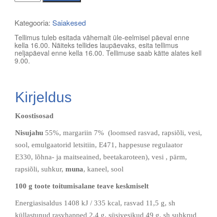
90
g
Kategooria:
Saiakesed
kogus
Tellimus tuleb esitada vähemalt üle-eelmisel päeval enne
kella 16.00. Näiteks tellides laupäevaks, esita tellimus
neljapäeval enne kella 16.00. Tellimuse saab kätte alates kell
9.00.
Kirjeldus
Koostisosad
Nisujahu
55%, margariin 7% (loomsed rasvad, rapsiõli, vesi,
sool, emulgaatorid letsitiin, E471, happesuse regulaator
E330, lõhna- ja maitseained, beetakaroteen), vesi , pärm,
rapsiõli, suhkur,
muna
, kaneel, sool
100 g toote toitumisalane teave keskmiselt
Energiasisaldus 1408 kJ / 335 kcal, rasvad 11,5 g, sh
küllastunud rasvhapped 2,4 g, süsivesikud 49 g, sh suhkrud