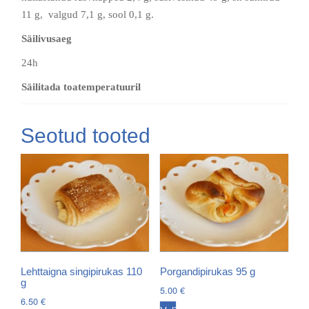
11 g, valgud 7,1 g, sool 0,1 g.
Säilivusaeg
24h
Säilitada toatemperatuuril
Seotud tooted
Lehttaigna singipirukas 110
Porgandipirukas 95 g
g
5.00
€
6.50
€