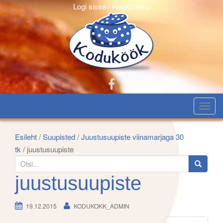
Logi sisse / Registreeru
T
o
g
Esileht
/
Suupisted
/
Juustusuupiste viinamarjaga 30
g
tk
/ juustusuupiste
l
S
e
e
juustusuupiste
n
a
a
r
19.12.2015
KODUKOKK_ADMIN
v
c
i