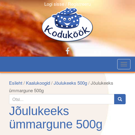
Logi sisse / Registreeru
T
o
g
Esileht
/
Kaalukoogid
/
Jõulukeeks 500g
/ Jõulukeeks
g
ümmargune 500g
l
S
e
e
Jõulukeeks
n
a
a
r
ümmargune 500g
v
c
i