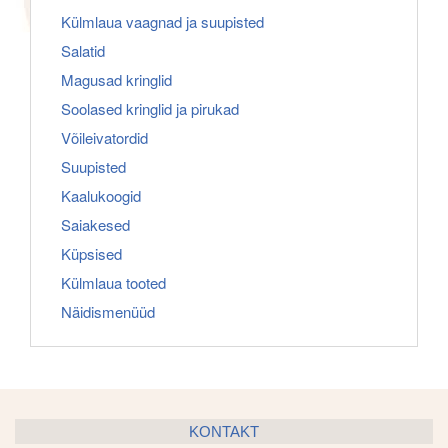
Külmlaua vaagnad ja suupisted
Salatid
Magusad kringlid
Soolased kringlid ja pirukad
Võileivatordid
Suupisted
Kaalukoogid
Saiakesed
Küpsised
Külmlaua tooted
Näidismenüüd
KONTAKT