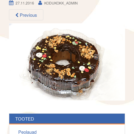
h
27.11.2016
KODUKOKK_ADMIN
g
f
a
o
Previous
t
r
i
:
o
n
TOOTED
Peolauad