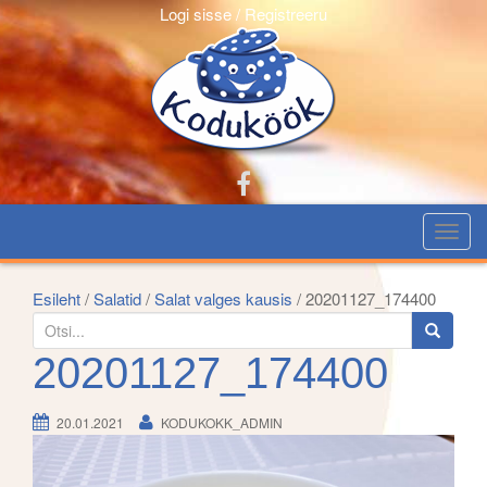
Logi sisse / Registreeru
T
o
g
Esileht
/
Salatid
/
Salat valges kausis
/ 20201127_174400
g
S
l
e
20201127_174400
e
a
n
r
20.01.2021
KODUKOKK_ADMIN
a
c
v
h
i