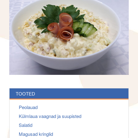
f
g
o
a
r
t
:
i
o
n
TOOTED
Peolauad
Külmlaua vaagnad ja suupisted
Salatid
Magusad kringlid