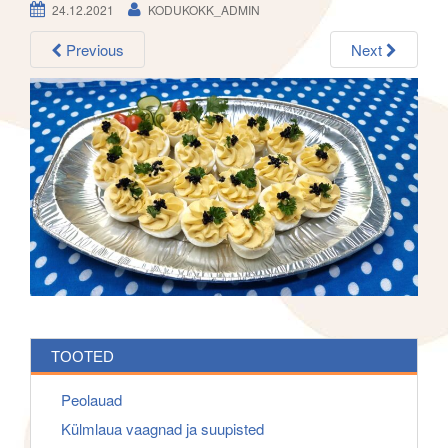
h
24.12.2021
KODUKOKK_ADMIN
g
f
a
o
Previous
Next
t
r
i
:
o
n
TOOTED
Peolauad
Külmlaua vaagnad ja suupisted