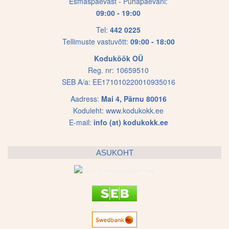
Esmaspäevast - Pühapäevani:
09:00 - 19:00
Tel:
442 0225
Tellimuste vastuvõtt:
09:00 - 18:00
Koduköök OÜ
Reg. nr: 10659510
SEB A/a: EE171010220010935016
Aadress:
Mai 4, Pärnu 80016
Koduleht:
www.kodukokk.ee
E-mail:
info (at) kodukokk.ee
ASUKOHT