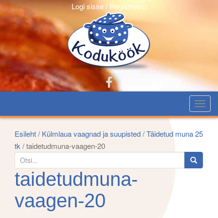
Logi sisse / Registreeru
T
o
g
Esileht
/
Külmlaua vaagnad ja suupisted
/
Täidetud muna 25
g
tk
/ taidetudmuna-vaagen-20
l
S
e
e
taidetudmuna-
n
a
a
r
vaagen-20
v
c
i