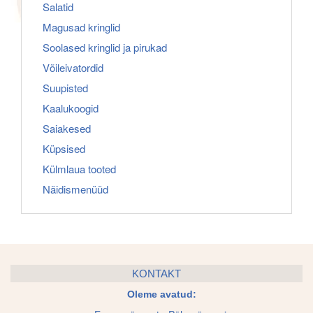
Salatid
Magusad kringlid
Soolased kringlid ja pirukad
Võileivatordid
Suupisted
Kaalukoogid
Saiakesed
Küpsised
Külmlaua tooted
Näidismenüüd
KONTAKT
Oleme avatud: