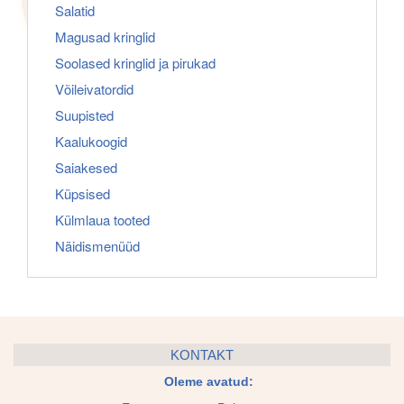
Salatid
Magusad kringlid
Soolased kringlid ja pirukad
Võileivatordid
Suupisted
Kaalukoogid
Saiakesed
Küpsised
Külmlaua tooted
Näidismenüüd
KONTAKT
Oleme avatud: