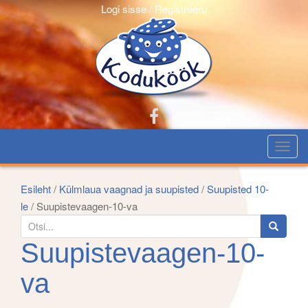
Logi sisse / Registreeru
T
o
g
Esileht
/
Külmlaua vaagnad ja suupisted
/
Suupisted 10-
g
le
/ Suupistevaagen-10-va
l
S
e
e
Suupistevaagen-10-
n
a
a
r
va
v
c
i