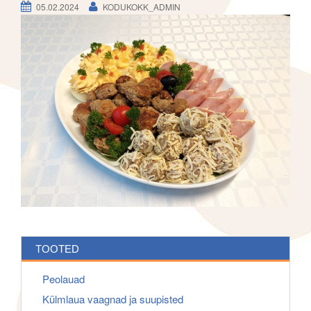
h
05.02.2024
KODUKOKK_ADMIN
g
f
a
o
t
r
i
:
o
n
TOOTED
Peolauad
Külmlaua vaagnad ja suupisted