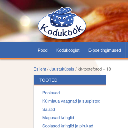
Pood
Koduköögist
E-poe tingimused
Esileht
/
Juustuküpsis
/ kk-tootefotod – 18
TOOTED
Peolauad
Külmlaua vaagnad ja suupisted
Salatid
Magusad kringlid
Soolased kringlid ja pirukad