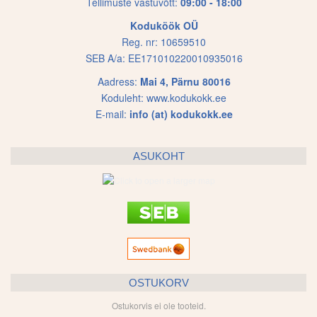
Tellimuste vastuvõtt:
09:00 - 18:00
Koduköök OÜ
Reg. nr: 10659510
SEB A/a: EE171010220010935016
Aadress:
Mai 4, Pärnu 80016
Koduleht:
www.kodukokk.ee
E-mail:
info (at) kodukokk.ee
ASUKOHT
OSTUKORV
Ostukorvis ei ole tooteid.