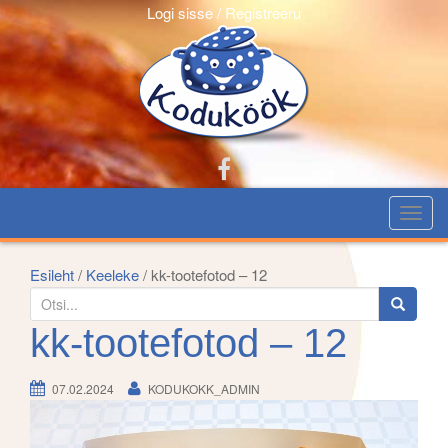
Logi sisse / Registreeru
T
o
g
Esileht
/
Keeleke
/ kk-tootefotod – 12
g
S
l
e
kk-tootefotod – 12
e
a
n
r
07.02.2024
KODUKOKK_ADMIN
a
c
v
h
i