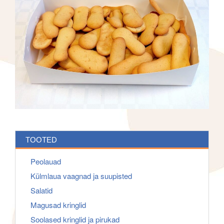
f
g
o
a
r
t
:
i
o
n
TOOTED
Peolauad
Külmlaua vaagnad ja suupisted
Salatid
Magusad kringlid
Soolased kringlid ja pirukad