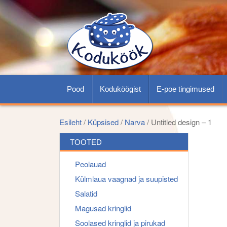
Pood
Koduköögist
E-poe tingimused
Esileht
/
Küpsised
/
Narva
/ Untitled design – 1
TOOTED
Peolauad
Külmlaua vaagnad ja suupisted
Salatid
Magusad kringlid
Soolased kringlid ja pirukad