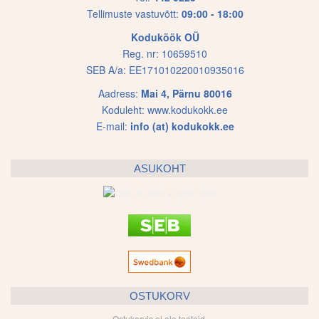
Tellimuste vastuvõtt:
09:00 - 18:00
Koduköök OÜ
Reg. nr: 10659510
SEB A/a: EE171010220010935016
Aadress:
Mai 4, Pärnu 80016
Koduleht:
www.kodukokk.ee
E-mail:
info (at) kodukokk.ee
ASUKOHT
OSTUKORV
Ostukorvis ei ole tooteid.