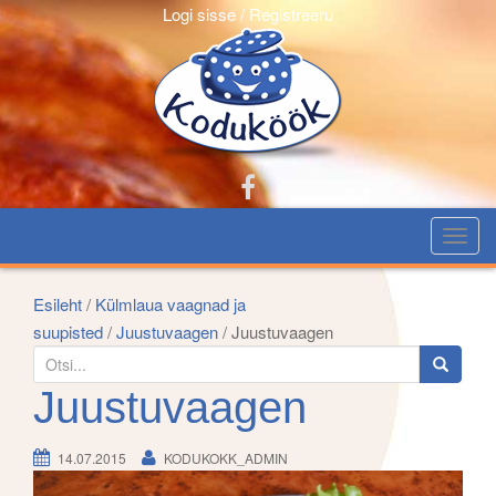
Logi sisse / Registreeru
T
o
g
Esileht
/
Külmlaua vaagnad ja
g
suupisted
/
Juustuvaagen
/ Juustuvaagen
l
S
e
e
Juustuvaagen
n
a
a
r
14.07.2015
KODUKOKK_ADMIN
v
c
i