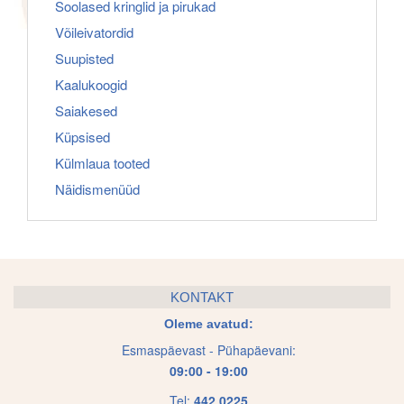
Soolased kringlid ja pirukad
Võileivatordid
Suupisted
Kaalukoogid
Saiakesed
Küpsised
Külmlaua tooted
Näidismenüüd
KONTAKT
Oleme avatud:
Esmaspäevast - Pühapäevani:
09:00 - 19:00
Tel:
442 0225