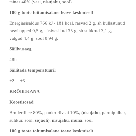
tainas 40% (vesi,
nisujahu
, sool)
100 g toote toitumisalane teave keskmiselt
Energiasisaldus 766 kJ / 181 kcal, rasvad 2 g, sh küllastunud
rasvhapped 0,5 g, süsivesikud 35 g, sh suhkrud 3,1 g,
valgud 4,4 g, sool 0,94 g.
Säilivusaeg
48h
Säilitada temperatuuril
+2… +6
KRÕBEKANA
Koostisosad
Broilerifilee 80%, panko riivsai 10%, (
nisujahu
, pärmipulber,
suhkur, sool,
sojaõli
),
nisujahu
,
muna
, sool
100 g toote toitumisalane teave keskmiselt