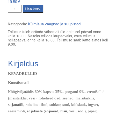
19.50
€
Suupistevaagen
Lisa korvi
III
kogus
Kategooria:
Külmlaua vaagnad ja suupisted
Tellimus tuleb esitada vähemalt üle-eelmisel päeval enne
kella 16.00. Näiteks tellides laupäevaks, esita tellimus
neljapäeval enne kella 16.00. Tellimuse saab kätte alates kell
9.00.
Kirjeldus
KEVADRULLID
Koostisosad
Köögiviljatäidis 60% kapsas 35%, porgand 9%, vremišellid
(maistärklis, vesi), rohelised oad, seened, maisitärklis,
sojaoaõli
, roheline sibul, suhkur, sool, küüslauk, ingver,
seesamiõli,
sojakaste
(
sojaoad
,
nisu
, vesi, sool), pipar),