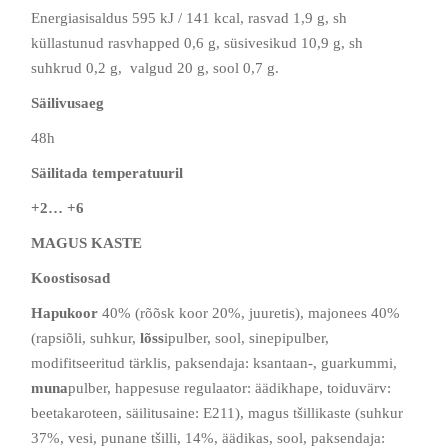
Energiasisaldus 595 kJ / 141 kcal, rasvad 1,9 g, sh
küllastunud rasvhapped 0,6 g, süsivesikud 10,9 g, sh
suhkrud 0,2 g, valgud 20 g, sool 0,7 g.
Säilivusaeg
48h
Säilitada temperatuuril
+2… +6
MAGUS KASTE
Koostisosad
Hapukoor
40% (rõõsk koor 20%, juuretis), majonees 40%
(rapsiõli, suhkur,
lõss
ipulber, sool, sinepipulber,
modifitseeritud tärklis, paksendaja: ksantaan-, guarkummi,
muna
pulber, happesuse regulaator: äädikhape, toiduvärv:
beetakaroteen, säilitusaine: E211), magus tšillikaste (suhkur
37%, vesi, punane tšilli, 14%, äädikas, sool, paksendaja: