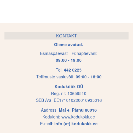
product
product
page
page
KONTAKT
Oleme avatud:
Esmaspäevast - Pühapäevani:
09:00 - 19:00
Tel:
442 0225
Tellimuste vastuvõtt:
09:00 - 18:00
Koduköök OÜ
Reg. nr: 10659510
SEB A/a: EE171010220010935016
Aadress:
Mai 4, Pärnu 80016
Koduleht:
www.kodukokk.ee
E-mail:
info (at) kodukokk.ee