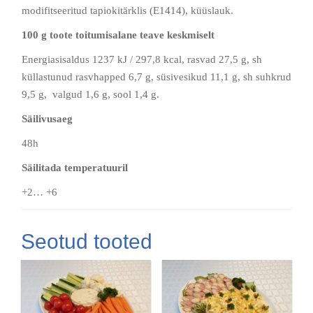
modifitseeritud tapiokitärklis (E1414), küüslauk.
100 g toote toitumisalane teave keskmiselt
Energiasisaldus 1237 kJ / 297,8 kcal, rasvad 27,5 g, sh
küllastunud rasvhapped 6,7 g, süsivesikud 11,1 g, sh suhkrud
9,5 g, valgud 1,6 g, sool 1,4 g.
Säilivusaeg
48h
Säilitada temperatuuril
+2… +6
Seotud tooted