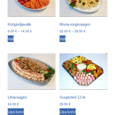
Köögiviljavalik
Muna-singivaagen
Price
Price
9.00
€
–
14.00
€
23.00
€
–
29.50
€
range:
range:
This
This
Vali
Vali
9.00 €
23.00 €
product
product
through
through
has
has
14.00 €
29.50 €
multiple
multiple
variants.
variants.
The
The
options
options
may
may
be
be
chosen
chosen
Lihavaagen
Suupisted 12-le
on
on
24.00
€
29.50
€
the
the
Lisa korvi
Lisa korvi