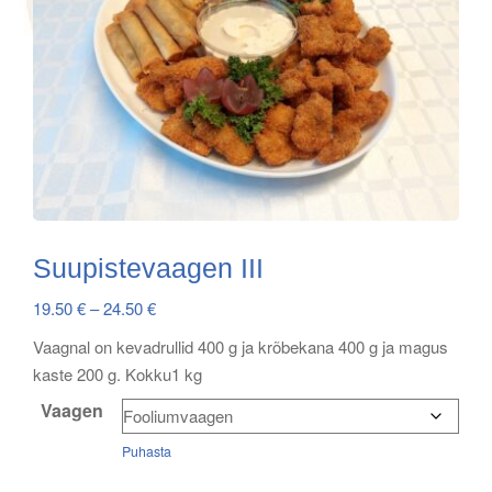
Suupistevaagen III
Price
19.50
€
–
24.50
€
range:
Vaagnal on kevadrullid 400 g ja krõbekana 400 g ja magus
19.50 €
kaste 200 g. Kokku1 kg
through
Vaagen
24.50 €
Puhasta