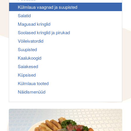
h
g
Külmlaua vaagnad ja suupisted
f
a
Salatid
o
t
Magusad kringlid
r
i
Soolased kringlid ja pirukad
:
o
Võileivatordid
n
Suupisted
Kaalukoogid
Saiakesed
Küpsised
Külmlaua tooted
Näidismenüüd